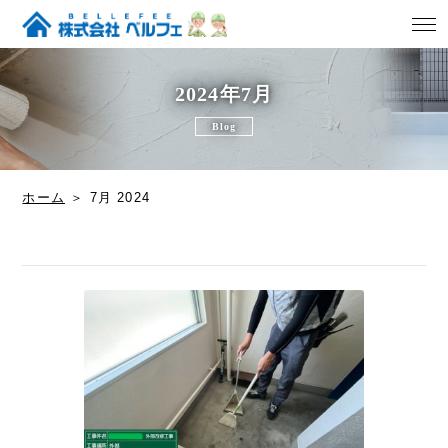
ブログ
2024年7月
Blog
ベルフェの強み
ホーム
ホーム
＞
7月 2024
会社概要
施工事例
施工メニュー
0120-097-818
受付時間 [8：00〜19：00(年中無休！迅速に対応！）]